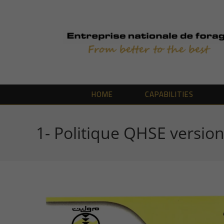
Skip
to
content
HOME
CAPABILITIES
1- Politique QHSE versio