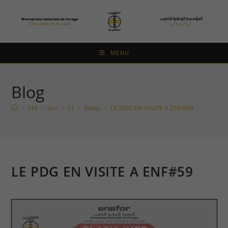
Skip
to
content
MENU
Blog
>
PM
>
Avr
>
11
>
News
>
LE PDG EN VISITE A ENF#59
LE PDG EN VISITE A ENF#59