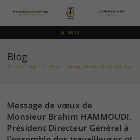
Skip
to
content
MENU
Blog
>
AM
>
Mai
>
4
>
News
>
Message de vœux de Monsieur Brahim HA
Message de vœux de
Monsieur Brahim HAMMOUDI,
Président Directeur Général à
l’ensemble des travailleuses et