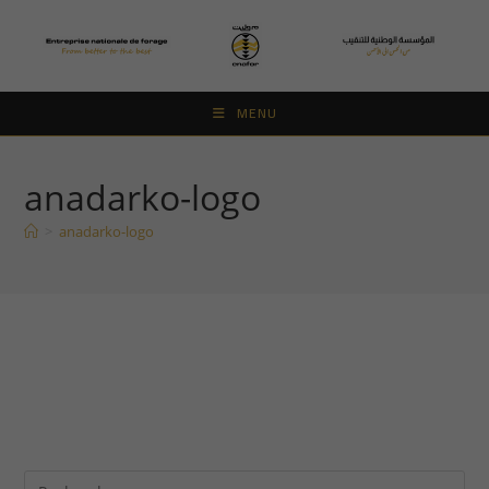
Skip
to
content
MENU
anadarko-logo
>
anadarko-logo