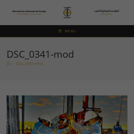
Skip
to
content
MENU
DSC_0341-mod
>
DSC_0341-mod