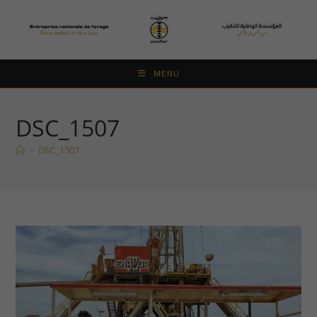
Skip
to
content
MENU
DSC_1507
>
DSC_1507