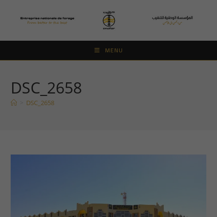
Skip
to
content
MENU
DSC_2658
>
DSC_2658