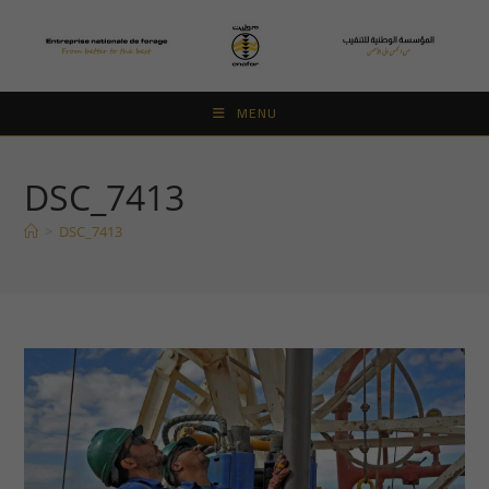
Skip
to
content
MENU
DSC_7413
>
DSC_7413