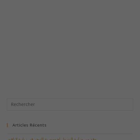
Articles Récents
وفد من وزارة البترول لجمهورية النيجر في زيارة لإنافور