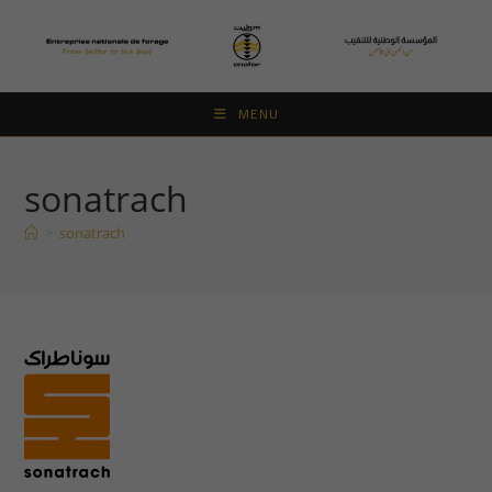
Skip
to
content
MENU
sonatrach
>
sonatrach