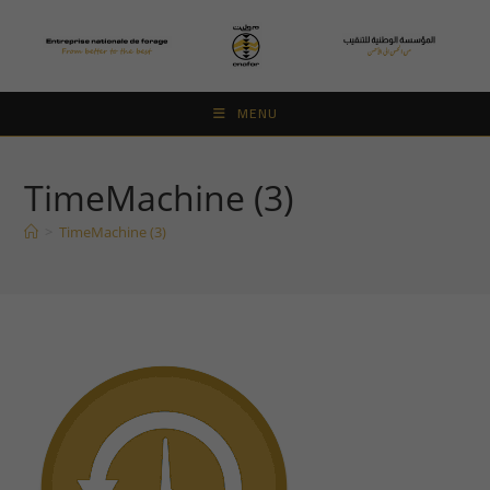
Skip
to
content
MENU
TimeMachine (3)
>
TimeMachine (3)