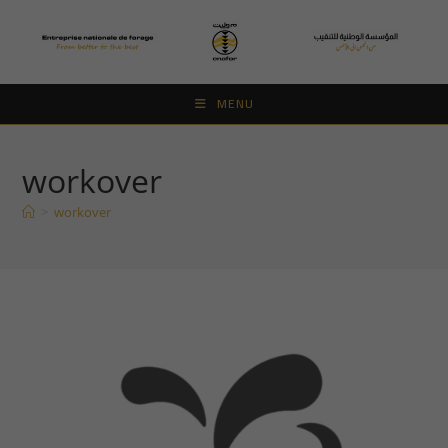
Skip
to
content
MENU
workover
>
workover