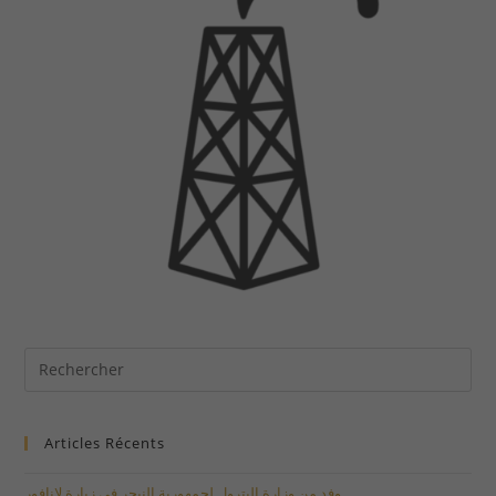
Articles Récents
وفد من وزارة البترول لجمهورية النيجر في زيارة لإنافور