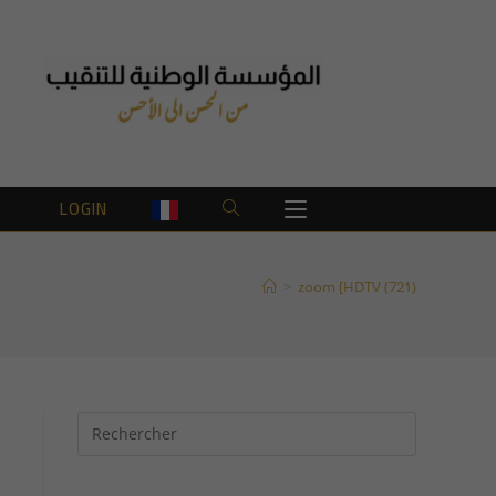
T
LOGIN
TOGGLE
WEBSITE
>
zoom [HDTV (721)
SEARCH