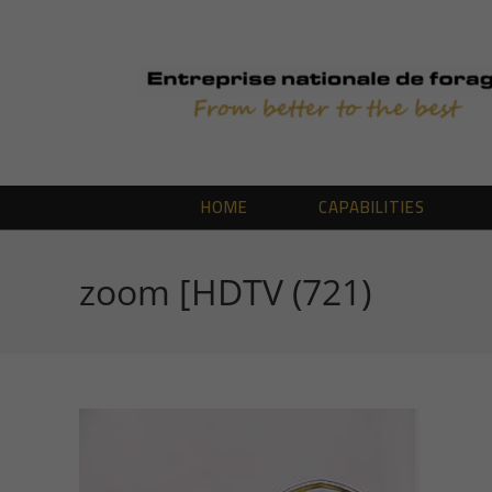
Skip
to
content
HOME
CAPABILITIES
zoom [HDTV (721)