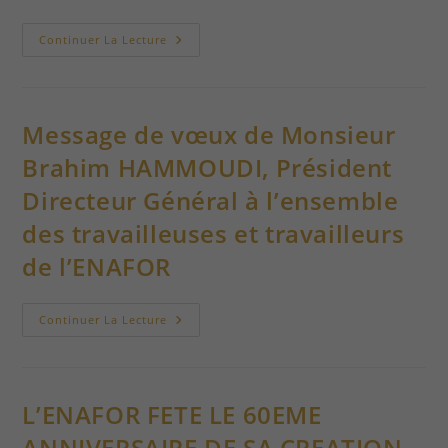
ENAFOR
Continuer La Lecture
DECROCHE
SON
PREMIER
CONTRAT
INTERNATIONALEN
MODE
Message de vœux de Monsieur
LEAD
CONTRACTOR
Brahim HAMMOUDI, Président
Directeur Général à l’ensemble
des travailleuses et travailleurs
de l’ENAFOR
Message
Continuer La Lecture
De
Vœux
De
Monsieur
Brahim
HAMMOUDI,
L’ENAFOR FETE LE 60EME
Président
Directeur
ANNIVERSAIRE DE SA CREATION
Général