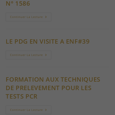
N° 1586
SORTIE
Continuer La Lecture
D’UNE
PROMOTION
D’ASSISTANTS
MAITRES
SONDEURS
N°
LE PDG EN VISITE A ENF#39
1586
LE
Continuer La Lecture
PDG
EN
VISITE
A
ENF#39
FORMATION AUX TECHNIQUES
DE PRELEVEMENT POUR LES
TESTS PCR
FORMATION
Continuer La Lecture
AUX