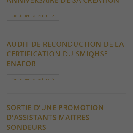
À
L’ensemble
Des
L’ENAFOR
Travailleuses
Continuer La Lecture
FETE
Et
LE
Travailleurs
60EME
De
ANNIVERSAIRE
L’ENAFOR
DE
SA
AUDIT DE RECONDUCTION DE LA
CREATION
CERTIFICATION DU SMIQHSE
ENAFOR
AUDIT
Continuer La Lecture
DE
RECONDUCTION
DE
LA
CERTIFICATION
DU
SORTIE D’UNE PROMOTION
SMIQHSE
ENAFOR
D’ASSISTANTS MAITRES
SONDEURS